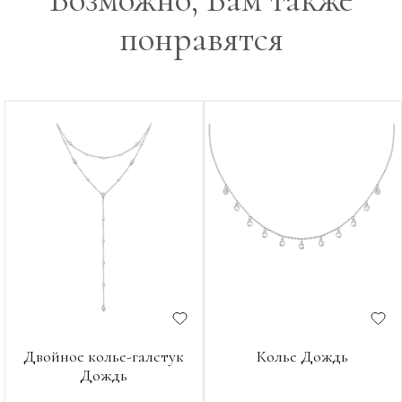
понравятся
Двойное колье-галстук
Колье Дождь
Дождь