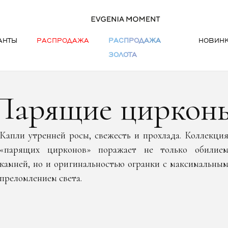
АНТЫ
РАСПРОДАЖА
РАСПРОДАЖА
НОВИН
ЗОЛОТА
Парящие циркон
Капли утренней росы, свежесть и прохлада. Коллекци
«парящих цирконов» поражает не только обилие
камней, но и оригинальностью огранки с максимальны
преломлением света.