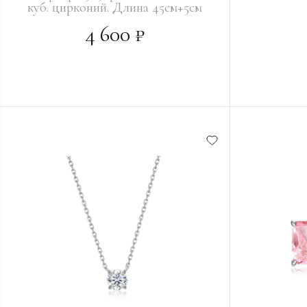
куб. цирконий. Длина 45см+5см
4 600 ₽
В КОРЗИНУ
В КО