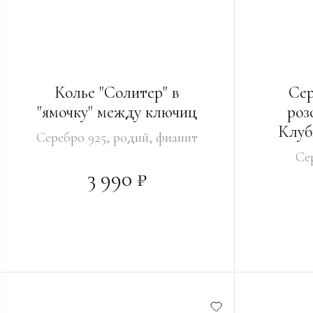
Колье "Солитер" в
Сер
"ямочку" между ключиц
роз
Клуб
Серебро 925, родий, фианит
Се
3 990 ₽
НАЛИЧИЕ В МАГАЗИНАХ
В КО