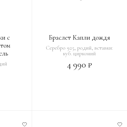
ки с
Браслет Капли дождя
итом
Серебро 925, родий, вставки:
ель
куб. цирконий
4 990 ₽
дий