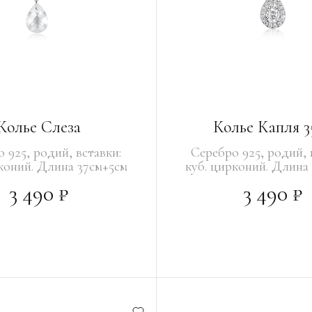
Колье Слеза
Колье Капля 3
 925, родий, вставки:
Серебро 925, родий, 
коний. Длина 37см+5см
куб. цирконий. Длина
3 490 ₽
3 490 ₽
РЗИНУ
В КОРЗИНУ