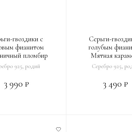
ьги-гвоздики с
Серьги-гвозди
овым фианитом
голубым фиан
ничный пломбир
Мятная карам
ребро 925, родий
Серебро 925, ро
3 990 ₽
3 490 ₽
РЗИНУ
В КОРЗИНУ