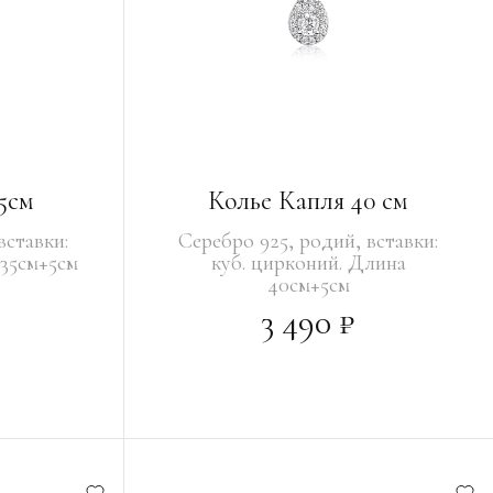
5см
Колье Капля 40 см
вставки:
Серебро 925, родий, вставки:
 35см+5см
куб. цирконий. Длина
40см+5см
3 490 ₽