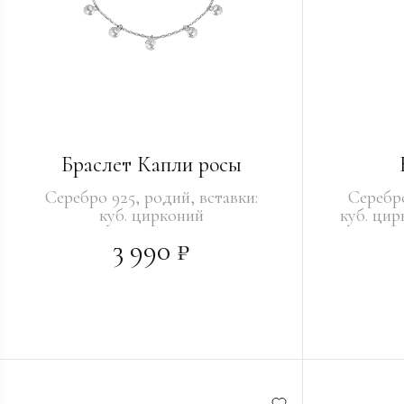
Браслет Капли росы
Серебро 925, родий, вставки:
Серебро
куб. цирконий
куб. цир
3 990 ₽
В КОРЗИНУ
В КО