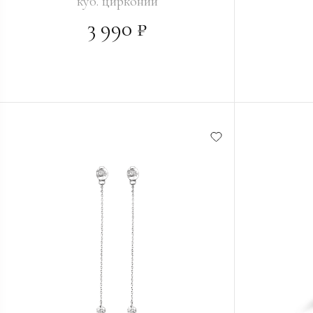
куб. цирконий
3 990 ₽
В КОРЗИНУ
В КО