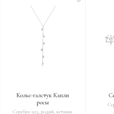
Колье-галстук Капли
С
росы
Се
Серебро 925, родий, вставки: