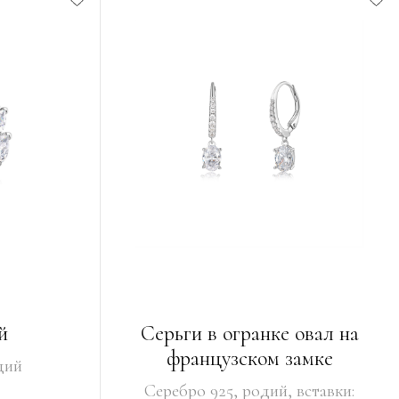
й
Серьги в огранке овал на
французском замке
дий
Серебро 925, родий, вставки: