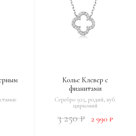
черным
Колье Клевер с
фианитами
ставки:
Серебро 925, родий, куб.
цирконий
3 250 ₽
2 990 ₽