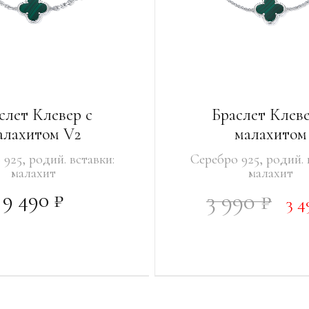
слет Клевер с
Браслет Клеве
алахитом V2
малахитом
925, родий. вставки:
Серебро 925, родий. 
малахит
малахит
9 490 ₽
3 990 ₽
3 4
В КОРЗИНУ
Ь О ПОСТУПЛЕНИИ