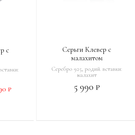
Серьги Клевер с
р с
малахитом
Серебро 925, родий. вставки:
вставки:
малахит
5 990 ₽
90 ₽