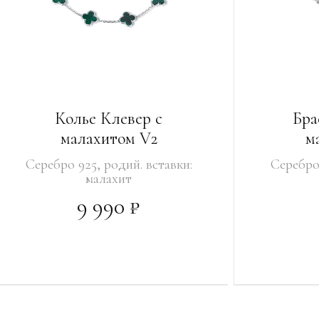
Колье Клевер с
Бра
малахитом V2
м
Серебро 925, родий. вставки:
Серебро 
малахит
9 990 ₽
В КОРЗИНУ
УВЕДОМИТ