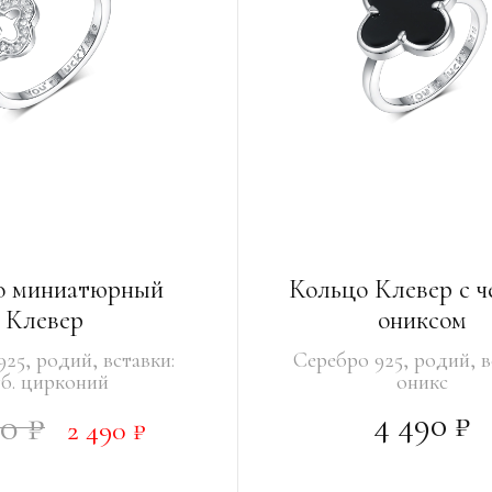
о миниатюрный
Кольцо Клевер с 
Клевер
ониксом
25, родий, вставки:
Серебро 925, родий, в
уб. цирконий
оникс
4 490 ₽
50 ₽
2 490 ₽