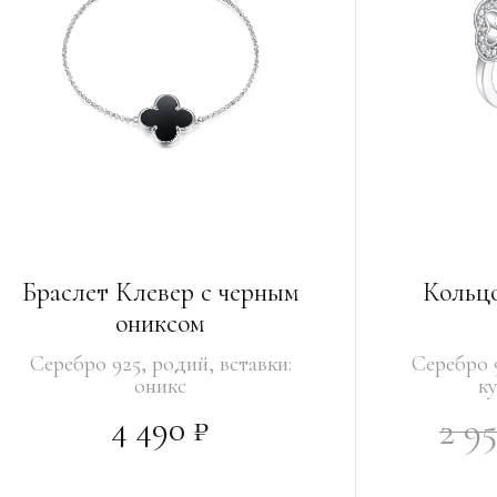
Браслет Клевер с черным
Кольц
ониксом
Серебро 925, родий, вставки:
Серебро 9
оникс
к
4 490 ₽
2 9