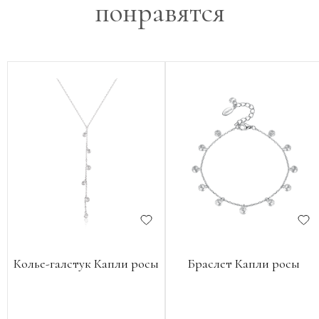
понравятся
Колье-галстук Капли росы
Браслет Капли росы