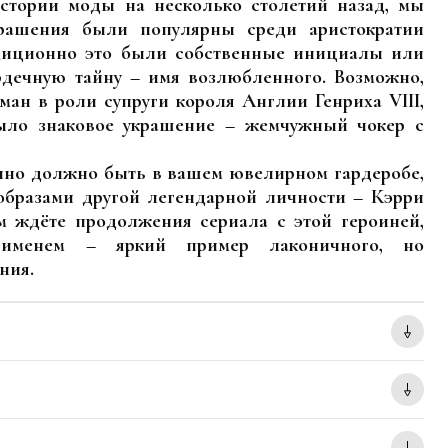
стории моды на несколько столетий назад, мы
крашения были популярны среди аристократии
диционно это были собственные инициалы или
рдечную тайну – имя возлюбленного. Возможно,
ан в роли супруги короля Англии Генриха VIII,
ыло знаковое украшение – жемчужный чокер с
нно должно быть в вашем ювелирном гардеробе,
образами другой легендарной личности – Кэрри
м ждёте продолжения сериала с этой героиней,
именем – яркий пример лаконичного, но
ния.