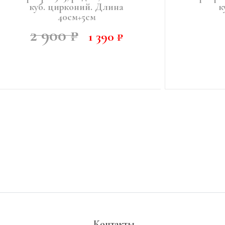
куб. цирконий. Длина
к
40см+5см
2 900 ₽
1 390 ₽
В КОРЗИНУ
УВЕДОМИТ
Контакты