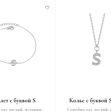
лет с буквой S
Колье с буквой 
925, родий, вставки:
Серебро 925, родий, 