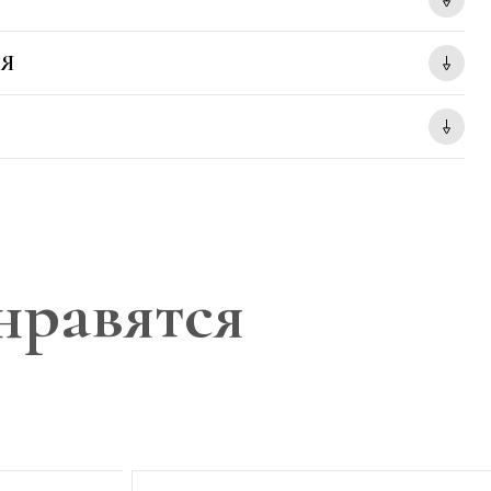
Я
нравятся