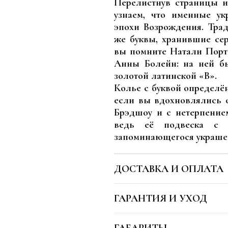
Перелистнув страницы и
узнаем, что именные у
эпохи Возрождения. Тра
же буквы, хранившие се
вы помните Натали Портм
Анны Болейн: на ней б
золотой латинской «В».
Колье с буквой определё
если вы вдохновлялись 
Брэдшоу и с нетерпение
ведь её подвеска с 
запоминающегося украше
ДОСТАВКА И ОПЛАТА
ГАРАНТИЯ И УХОД
ГАБАРИТЫ