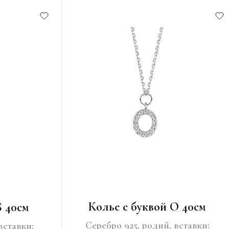
Колье с буквой O 40см
S 40см
Серебро 925, родий, вставки:
вставки: