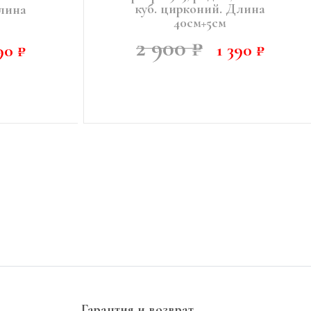
куб. цирконий. Длина
Длина
40см+5см
2 900 ₽
1 390 ₽
90 ₽
НИИ
Гарантия и возврат