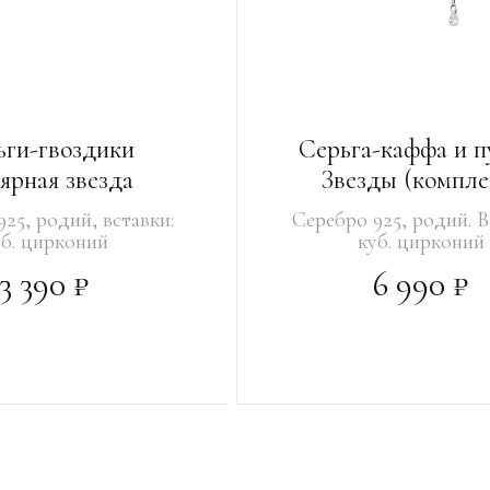
ьги-гвоздики
Серьга-каффа и п
ярная звезда
Звезды (компле
25, родий, вставки:
Серебро 925, родий. В
уб. цирконий
куб. цирконий
3 390 ₽
6 990 ₽
РЗИНУ
В КОРЗИНУ