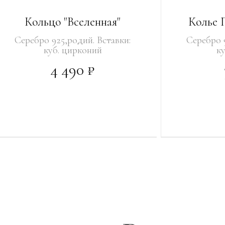
Кольцо "Вселенная"
Колье 
Серебро 925,родий. Вставки:
Серебро 9
куб. цирконий
к
4 490 ₽
ВЫБРАТЬ
УВЕДОМИТЬ О ПОСТУПЛЕНИИ