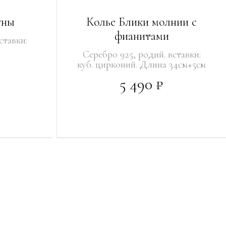
уны
Колье Блики молнии с
фианитами
ставки:
Серебро 925, родий. вставки:
куб. цирконий. Длина 34см+5см
5 490 ₽
УВЕДОМИТЬ О ПОСТУПЛЕНИИ