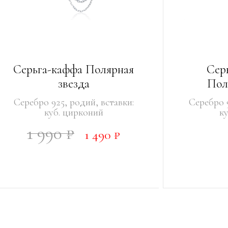
Серьга-каффа Полярная
Сер
звезда
Пол
Серебро 925, родий, вставки:
Серебро 9
куб. цирконий
к
1 990 ₽
1 490 ₽
В КОРЗИНУ
В КО