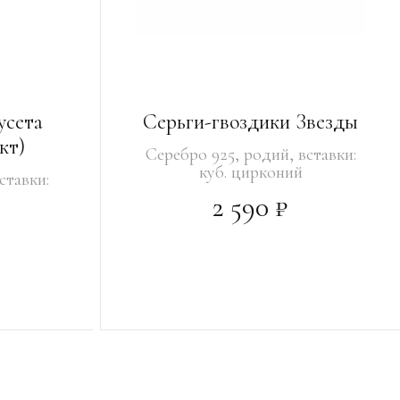
усета
Серьги-гвоздики Звезды
кт)
Серебро 925, родий, вставки:
куб. цирконий
ставки:
2 590 ₽
В КОРЗИНУ