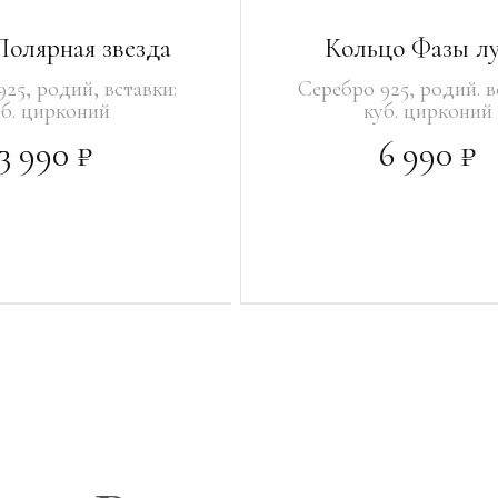
Полярная звезда
Кольцо Фазы л
25, родий, вставки:
Серебро 925, родий. в
уб. цирконий
куб. цирконий
3 990 ₽
6 990 ₽
 РАЗМЕР
В КОРЗИНУ