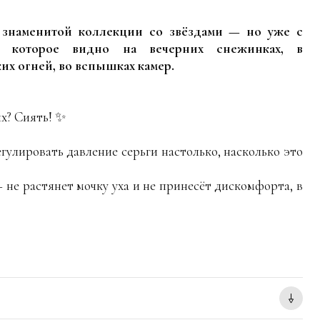
знаменитой коллекции со звёздами — но уже с
, которое видно на вечерних снежинках, в
их огней, во вспышках камер.
х? Сиять! ✨
егулировать давление серьги настолько, насколько это
не растянет мочку уха и не принесёт дискомфорта, в