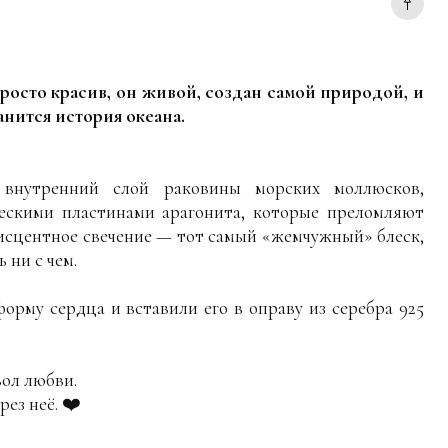
росто красив, он живой, создан самой природой, и
анится история океана.
ренний слой раковины морских моллюсков,
ескими пластинами арагонита, которые преломляют
дисцентное свечение — тот самый «жемчужный» блеск,
 ни с чем.
орму сердца и вставили его в оправу из серебра 925
ол любви.
рез неё. ❤️