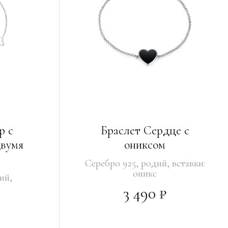
р с
Браслет Сердце с
двумя
ониксом
Серебро 925, родий, вставки:
оникс
ий,
3 490 ₽