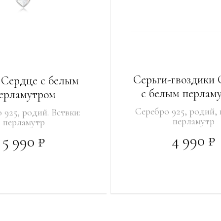
Серьги-гвоздики 
 Сердце с белым
с белым перлам
ерламутром
Серебро 925, родий, 
 925, родий. Вствки:
перламутр
перламутр
4 990 ₽
5 990 ₽
В МАГАЗИНАХ