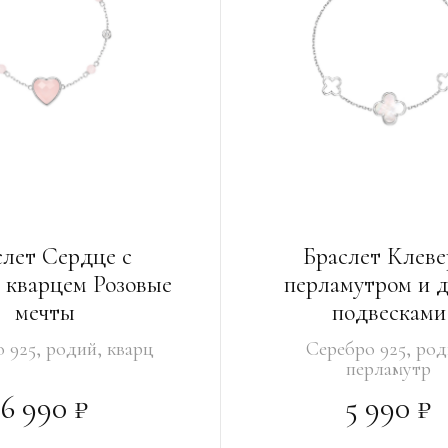
слет Сердце с
Браслет Клеве
 кварцем Розовые
перламутром и 
мечты
подвесками
 925, родий, кварц
Серебро 925, род
перламутр
6 990 ₽
5 990 ₽